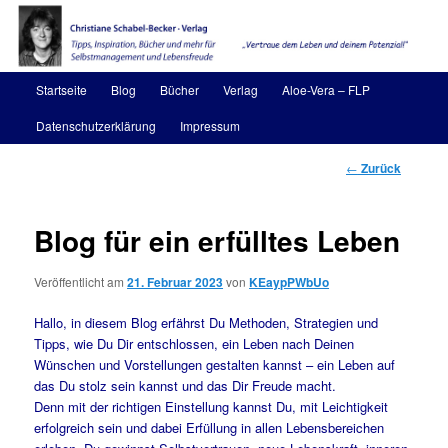
Zum
Inhalt
wechseln
Christiane Schabel-Becker
Hauptmenü
Startseite
Blog
Bücher
Verlag
Aloe-Vera – FLP
Datenschutzerklärung
Impressum
Beitragsnavigatio
←
Zurück
Blog für ein erfülltes Leben
Veröffentlicht am
21. Februar 2023
von
KEaypPWbUo
Hallo, in diesem Blog erfährst Du Methoden, Strategien und
Tipps, wie Du Dir entschlossen, ein Leben nach Deinen
Wünschen und Vorstellungen gestalten kannst – ein Leben auf
das Du stolz sein kannst und das Dir Freude macht.
Denn mit der richtigen Einstellung kannst Du, mit Leichtigkeit
erfolgreich sein und dabei Erfüllung in allen Lebensbereichen