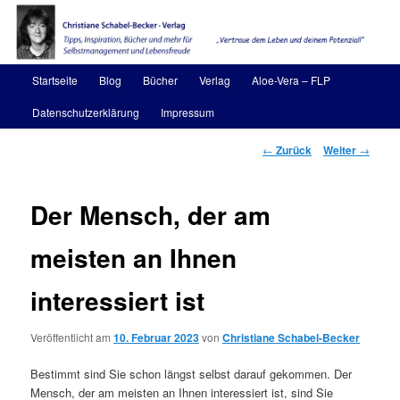
Zum
Inhalt
wechseln
Christiane Schabel-Becker
Hauptmenü
Startseite
Blog
Bücher
Verlag
Aloe-Vera – FLP
Datenschutzerklärung
Impressum
Beitragsnavigation
←
Zurück
Weiter
→
Der Mensch, der am
meisten an Ihnen
interessiert ist
Veröffentlicht am
10. Februar 2023
von
Christiane Schabel-Becker
Bestimmt sind Sie schon längst selbst darauf gekommen. Der
Mensch, der am meisten an Ihnen interessiert ist, sind Sie